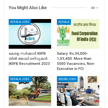
You Might Also Like
All
KERALA JOBS
KERALA
കേരള സര്‍ക്കാര്‍ KIIFB
Salary: Rs.34,000-
യില്‍ ജോലി ഒഴിവുകള്‍
1,03,400: More than
|KIIFB Recruitment 2023
5000 Vacancies, Non-
Executive in FCI
KERALA JOBS
INDIAN JOBS