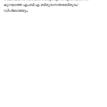
കുറയാത്ത എം.ബി.എ. ബിരുദാനന്തരബിരുദം/
ഡിപ്ലോമയും.