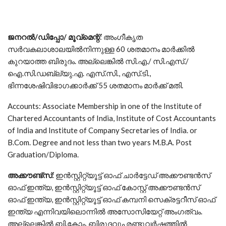
ജനറല്‍
/
ഡിപ്പോ
/
മൂവ്മെന്റ്
: അംഗീകൃത
സര്‍വകലാശാലയില്‍നിന്നുള്ള 60 ശതമാനം മാര്‍ക്കില്‍
കുറയാത്ത ബിരുദം. അല്ലെങ്കില്‍ സി.എ./ സി.എസ്./
ഐ.സി.ഡബ്ല്യു.എ. എസ്.സി., എസ്.ടി.,
ഭിന്നശേഷിവിഭാഗക്കാര്‍ക്ക് 55 ശതമാനം മാര്‍ക്ക് മതി.
Accounts: Associate Membership in one of the Institute of
Chartered Accountants of India, Institute of Cost Accountants
of India and Institute of Company Secretaries of India. or
B.Com. Degree and not less than two years M.B.A. Post
Graduation/Diploma.
അക്കൗണ്ട്സ്
:
ഇന്‍സ്റ്റിറ്റ്യൂട്ട് ഓഫ് ചാര്‍ട്ടേഡ് അക്കൗണ്ടന്‍സ്
ഓഫ് ഇന്ത്യ, ഇന്‍സ്റ്റിറ്റ്യൂട്ട് ഓഫ് കോസ്റ്റ് അക്കൗണ്ടന്‍സ്
ഓഫ് ഇന്ത്യ, ഇന്‍സ്റ്റിറ്റ്യൂട്ട് ഓഫ് കമ്പനി സെക്രട്ടറീസ് ഓഫ്
ഇന്ത്യ എന്നിവയിലൊന്നില്‍ അസോസിയേറ്റ് അംഗത്വം.
അല്ലെങ്കില്‍ ബി.കോം. ബിരുദവും രണ്ടുവര്‍ഷത്തില്‍