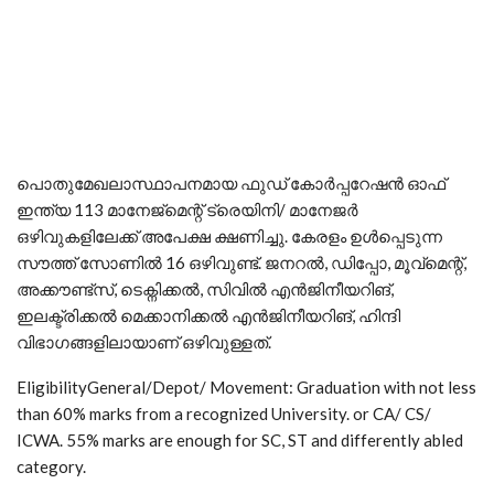
പൊതുമേഖലാസ്ഥാപനമായ ഫുഡ് കോര്‍പ്പറേഷന്‍ ഓഫ്
ഇന്ത്യ 113 മാനേജ്മെന്റ് ട്രെയിനി/ മാനേജര്‍
ഒഴിവുകളിലേക്ക് അപേക്ഷ ക്ഷണിച്ചു. കേരളം ഉള്‍പ്പെടുന്ന
സൗത്ത് സോണില്‍ 16 ഒഴിവുണ്ട്. ജനറല്‍, ഡിപ്പോ, മൂവ്മെന്റ്,
അക്കൗണ്ട്സ്, ടെക്നിക്കല്‍, സിവില്‍ എന്‍ജിനീയറിങ്,
ഇലക്ട്രിക്കല്‍ മെക്കാനിക്കല്‍ എന്‍ജിനീയറിങ്, ഹിന്ദി
വിഭാഗങ്ങളിലായാണ് ഒഴിവുള്ളത്.
EligibilityGeneral/Depot/ Movement: Graduation with not less
than 60% marks from a recognized University. or CA/ CS/
ICWA. 55% marks are enough for SC, ST and differently abled
category.