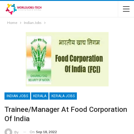
Home
Indian Jobs
INDIAN JOBS
KERALA
KERALA JOBS
Trainee/Manager At Food Corporation
Of India
On
Sep 18, 2022
By