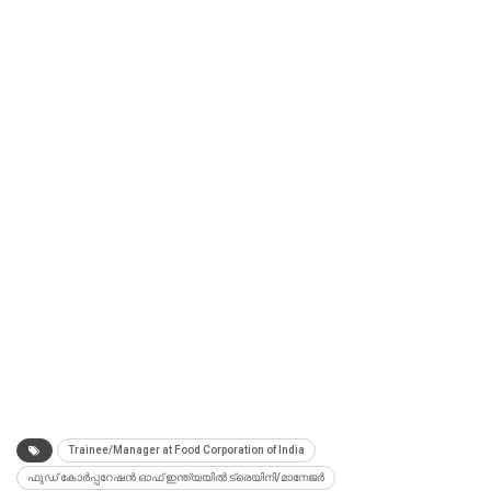
Trainee/Manager at Food Corporation of India
ഫുഡ് കോര്‍പ്പറേഷന്‍ ഓഫ് ഇന്ത്യയില്‍ ട്രെയിനി/മാനേജര്‍